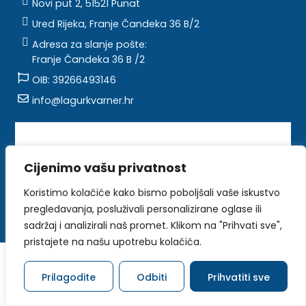
Novi put 2, 51521 Punat
Ured Rijeka, Franje Čandeka 36 B/2
Adresa za slanje pošte:
Franje Čandeka 36 B /2
OIB: 39266493146
info@lagurkvarner.hr
Sadržaj ove web stranice isključiva je
Cijenimo vašu privatnost
odgovornost Flag Kvarner-a
Koristimo kolačiće kako bismo poboljšali vaše iskustvo
Autorska prava © 2026 LAGUR Kvarner
pregledavanja, posluživali personalizirane oglase ili
Sva prava pridržana.
Voxern |
Izrada Web Stranica
sadržaj i analizirali naš promet. Klikom na "Prihvati sve",
pristajete na našu upotrebu kolačića.
Prilagodite
Odbiti
Prihvatiti sve