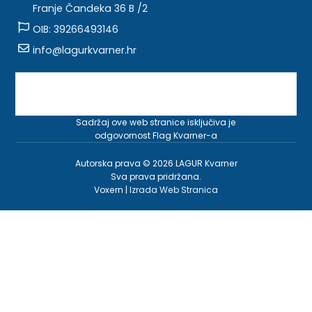
Franje Čandeka 36 B /2
OIB: 39266493146
info@lagurkvarner.hr
Sadržaj ove web stranice isključiva je
odgovornost Flag Kvarner-a
Autorska prava © 2026 LAGUR Kvarner
Sva prava pridržana.
Voxern |
Izrada Web Stranica