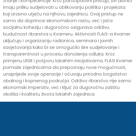
znanje i kompetencije. Kroz participativni pristup, svi dionici
imaju priliku sudjelovati u oblikovanju politika i projekata
koji izravno utječu na njihovu zajednicu. Ovaj pristup ne
samo da doprinosi ekonomskom rastu, već i jača
socijalnu koheziju i dugoročno osigurava održivu
budućnost ribarstva u Kvarneru. Aktivnosti FLAG-a Kvarner
uključuju i organizaciju radionica, seminara i javnih
savjetovanja kako bi se omogućilo šire sudjelovanje i
transparentnost u procesu donošenja odluka. Kroz
primjenu LRSR i potporu lokalnim inicijativama, FLAG Kvarner
pomaže zajednicama da prepoznaju nove mogućnosti,
unaprijede svoje operacije i očuvaju prirodno bogatstvo
obalnog i kopnenog područja. Održivo ribarstvo nije samo
ekonomski imperativ, već i ključ za dugoročnu zaštitu
okoliša i kvalitetu života lokalnih zajednica.