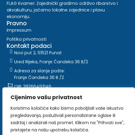
FLAG Kvarner: Zajednički gradimo održivo ribarstvo i
akvakulturu, jačamo lokalne zajednice i plavu
ekonomiju.
Pravno
Impressum
Politika privatnosti
Kontakt podaci
Novi put 2, 51521 Punat
Ured Rijeka, Franje Čandeka 36 B/2
Adresa za slanje pošte:
Franje Čandeka 36 B /2
OIB: 39266493146
info@lagurkvarner.hr
Cijenimo vašu privatnost
Koristimo kolačiće kako bismo poboljšali vaše iskustvo
pregledavanja, posluživali personalizirane oglase ili
Sadržaj ove web stranice isključiva je
sadržaj i analizirali naš promet. Klikom na "Prihvati sve",
odgovornost Flag Kvarner-a
pristajete na našu upotrebu kolačića.