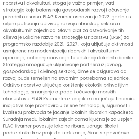
ribarstvu i akvakulturi, stoga je važno primjenjivati
strategije koje balansiraju gospodarski razvoj i očuvanje
prirodnih resursa. FLAG Kvarner osnovan je 2022. godine s
ciljem poticanja održivog razvoja ribarskog sektora i
akvakulturnih zajednica. Glavni alat za ostvarivanje tih
ciljeva je Lokalne razvojne strategije u ribarstvu (LRSR) za
programsko razdoblje 2021.–2027., koja uključuje aktivnosti
usmjerene na modernizaciju ribarskih i akvakulturnih
operacija, poticanje inovacija te edukaciju lokalnih dionika.
Strategija omogućuje uključivanje partnera iz javnog,
gospodarskog i civilnog sektora, čime se osigurava da
razvoj bude temeljen na stvarnim potrebama zajednice.
Održivo ribarstvo uključuje korištenje ekološki prihvatljivih
tehnologija, smanjenje otpada i očuvanje morskih
ekosustava. FLAG Kvarner kroz projekte i natječaje financira
inicijative koje promoviraju zelene tehnologije, sigurnost i
kvalitetu proizvoda te jačanje lokalnih ribarskih kapaciteta.
Suradnja među lokalnim zajednicama ključna je za uspjeh.
FLAG Kvarner povezuje lokalne ribare, udruge, škole i
poduzetnike kroz projekte i edukacije, čime se povećava