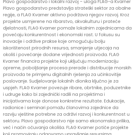
Plavo gospodarstvo i lokalni razvoj – uloga FLAG-a Kvarner
Plavo gospodarstvo predstavlja strateški sektor za obalne
regije, a FLAG Kvarner aktivno podržava njegov razvoj. Kroz
projekte usmjerene na ribarstvo, akvakulturu i prateće
djelatnosti, FLAG Kvarner pomaže lokalnim zajednicama da
povećaju konkurentnost i ekonomski rast. U fokusu su
inovacije i održive prakse koje omogućuju bolju
iskorištenost prirodnih resursa, smanjenje utjecaja na
okoliš i povećanje dodane vrijednosti proizvoda. FLAG
Kvarner financira projekte koji uključuju modernizaciju
opreme, poboljšanje procesa prerade i distribucije morskih
proizvoda te primjenu digitalnih rješenja za učinkovitije
poslovanje. Sudjelovanje lokalnih dionika ključno je za
uspjeh. FLAG Kvarner povezuje ribare, obrtnike, poduzetnike
i udruge kako bi zajednički radili na projektima i
inicijativama koje donose konkretne rezultate. Edukacije,
radionice i seminari pomažu članovima zajednice da
razviju vještine potrebne za održivi razvoj i konkurentnost u
sektoru. Plavo gospodarstvo nije samo ekonomska prilika,
već i način očuvanja okoliša. FLAG Kvarner potiče projekte
koji promoviraju odgovorno upravljanje resursima,