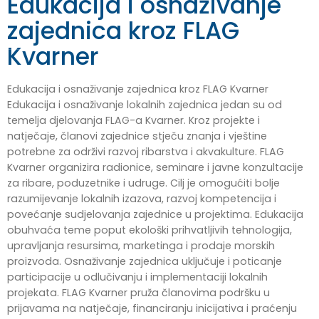
Edukacija i osnaživanje
zajednica kroz FLAG
Kvarner
Edukacija i osnaživanje zajednica kroz FLAG Kvarner
Edukacija i osnaživanje lokalnih zajednica jedan su od
temelja djelovanja FLAG-a Kvarner. Kroz projekte i
natječaje, članovi zajednice stječu znanja i vještine
potrebne za održivi razvoj ribarstva i akvakulture. FLAG
Kvarner organizira radionice, seminare i javne konzultacije
za ribare, poduzetnike i udruge. Cilj je omogućiti bolje
razumijevanje lokalnih izazova, razvoj kompetencija i
povećanje sudjelovanja zajednice u projektima. Edukacija
obuhvaća teme poput ekološki prihvatljivih tehnologija,
upravljanja resursima, marketinga i prodaje morskih
proizvoda. Osnaživanje zajednica uključuje i poticanje
participacije u odlučivanju i implementaciji lokalnih
projekata. FLAG Kvarner pruža članovima podršku u
prijavama na natječaje, financiranju inicijativa i praćenju