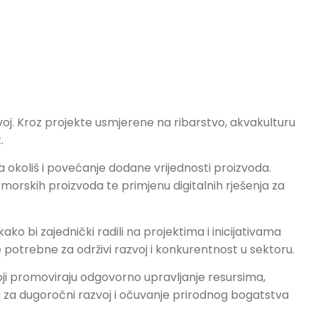
oj. Kroz projekte usmjerene na ribarstvo, akvakulturu
.
a okoliš i povećanje dodane vrijednosti proizvoda.
morskih proizvoda te primjenu digitalnih rješenja za
ko bi zajednički radili na projektima i inicijativama
 potrebne za održivi razvoj i konkurentnost u sektoru.
oji promoviraju odgovorno upravljanje resursima,
ku za dugoročni razvoj i očuvanje prirodnog bogatstva