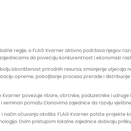
balne regije, a FLAG Kvarner aktivno podržava njegov razv
 zajednicama da povećaju konkurentnost i ekonomski rast
bolju iskorištenost prirodnih resursa, smanjenje utjecaja n
izaciju opreme, poboljšanje procesa prerade i distribucije 
G Kvarner povezuje ribare, obrtnike, poduzetnike i udruge ka
 i seminari pomažu članovima zajednice da razviju vještine
i način očuvanja okoliša. FLAG Kvarner potiče projekte k
hnologija. Ovim pristupom lokalne zajednice dobivaju prili