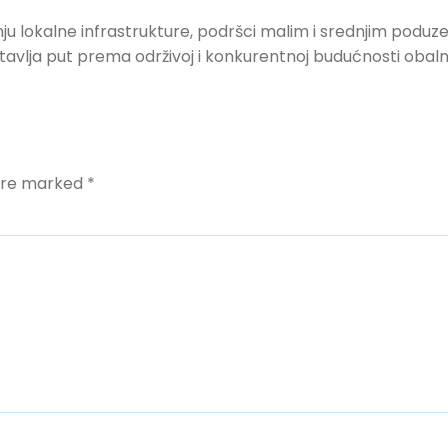
ju lokalne infrastrukture, podršci malim i srednjim poduzet
tavlja put prema održivoj i konkurentnoj budućnosti obaln
 are marked
*